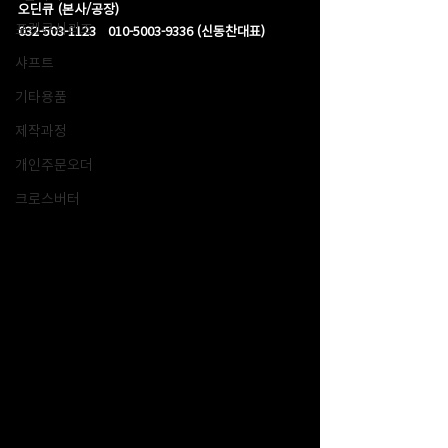
오딘큐 (본사/공장)
포켓큐시리즈
032-503-1123   010-5003-9336 (신동찬대표)
샤프트
기타용품
제작과정
개인주문오더
크로스버터