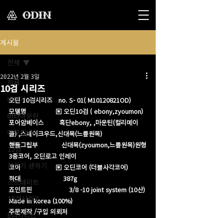
게시물
전체
2022년 2월 3일
전체
10검 시리즈
버터시리즈
오딘 10검시리즈   no. S- 01( M10120821OD)
모델명               ▣ 오딘10검 ( ebony,zyoumon)
버터마운틴
포어암베이스        흑단ebony, ,마운틴(컬리메이
마운틴버터
플) ,스네이크우드,신대목(느릎원목)
핸들그립부            ​신대목(zyoumon,느릎원목)원형
12검
3중코어, 오딘로고 인레이
장하기 생하기
코어                  ▣ 오딘코어 (더블사각코어)
하대                      387g​
스트레이트
죠인트핀                   3/8 -10 joint system (10산)
10검시리즈
Made in korea (100%)
주문제작 /구입 의뢰처
8검시리즈