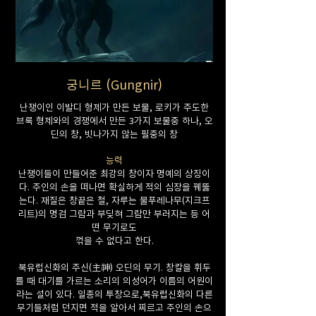
궁니르 (Gungnir)
난쟁이인 이발디 형제가 만든 보물, 로키가 주도한
브룩 형제와의 경쟁에서 만든 3가지 보물중 하나, 오
딘의 창, 빗나가지 않는 필중의 창
능력
난쟁이들이 만들어준 최강의 창이자 명예의 상징이
다. 주인의 손을 떠나면 확실하게 적의 심장을 꿰뚫
는다. 재질은 창끝은 철, 자루는 물푸레나무(지크프
리트)의 명검 그람과 부딪혀 그람만 부러지는 등 어
떤 무기로도
꺾을 수 없다고 한다.
북유럽신화의 주신(主神) 오딘의 무기. 창칼을 휘두
를 때 대기를 가르는 소리의 의성어가 이름의 어원이
라는 설이 있다. 일종의 투창으로,북유럽신화의 다른
무기들처럼 던지면 적을 알아서 찌르고 주인의 손으