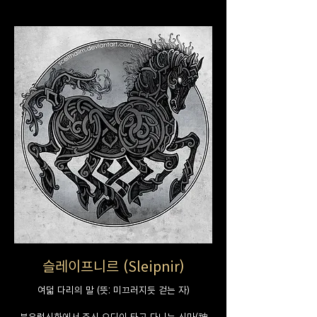
슬레이프니르 (Sleipnir)
여덟 다리의 말 (뜻: 미끄러지듯 걷는 자)
북유럽신화에서 주신 오딘이 타고 다니는 신마(神