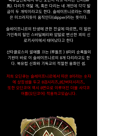
馬). 다리가 여덟 개, 혹은 다리는 네 개인데 각각 발
굽이 두 개씩이라고도 한다. 슬레이프니르라는 이름
은 미끄러지듯이 움직인다(slipper)라는 뜻이다.
슬레이프니르의 탄생에 관한 전설에 따르면, 이 말은
거인족의 말인 스바딜페리와 암말로 변신한 꾀의 신
로키사이에서 태어났다고 한다
산타클로스의 썰매를 끄는 (루돌프 ) 8마리 순록들의
기원이 바로 이 슬레이프니르의 8개 다리라고도 한
다. 북유럽 신화와 기독교의 적절한 융화인 셈.
저희 오딘큐는 슬레이프니르에서 따온 8이라는 숫자
에 상징성을 두고 8검시리즈,8단버터시리즈,
또한 오딘코어 역시 8면으로 이루어진 더블 사각코
어를(오딘코어) 적용하고있습니다.