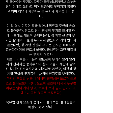
로 돌아오는 무기다. 자루가 물푸레나무(현재 스누커
경기 상대로 쓰임)로 되어 있음에도 부러지지 않았다
고 하며 창날과 자루에는 룬 문자가 새겨졌다고 한
다.
이 창 역시 던지면 적을 알아서 찌르고 주인의 손으
로 돌아온다. 참고로 당시 전설의 무기를 묘사할 때
에 나름대로 패턴이 존재하는데, 검 계열 전설의 무
기는 잘 베이고 절대 부러지지 않는다가 거의 반드시
붙는다면, 창 계열 전설의 무기는 던지면​ 100% 명
중한다​가 거의 반드시 붙었다. 궁니르는 그런 필중하
는 무기의 대명사
게불그나 브류나크등의 켈트신화 무기가 널리 알려
지기 전까지는 룽기누스의 창과 더불어 세간에 알려
진 창계열 전설의무기의 대명사로 꼽혔고, 여전히 창
계열 전설의 무기중에 1,2위의 인지도를 보여준다.
(하지만 북유럽 신화 내에서의 활약상은 토르가 들고
있던 묠니르보다 적다. 오딘이 전면에 나서서 누구랑
싸우는 일이 거의 없고, 토르가 보다 널리 인기가 있
다보니 그런 것으로 추정된다.)
북유럽 신화 요소가 첨가되어 절대적중, 절대관통의
특성도 갖고 있다 .