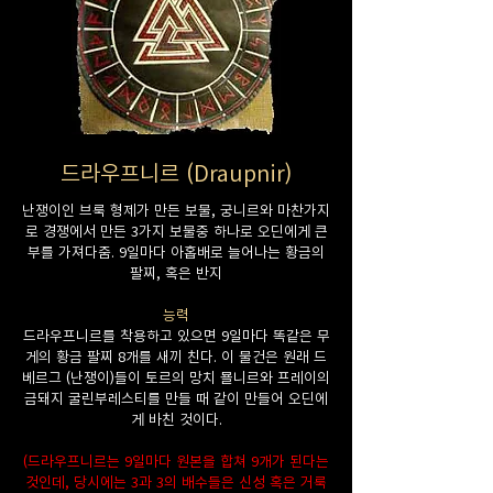
드라우프니르 (Draupnir)
난쟁이인 브룩 형제가 만든 보물, 궁니르와 마찬가지
로 경쟁에서 만든 3가지 보물중 하나로 오딘에게 큰
부를 가져다줌. 9일마다 아홉배로 늘어나는 황금의
팔찌, 혹은 반지
능력
드라우프니르를 착용하고 있으면 9일마다 똑같은 무
게의 황금 팔찌 8개를 새끼 친다. 이 물건은 원래 드
베르그 (난쟁이)들이 토르의 망치 묠니르와 프레이의
금돼지 굴린부레스티를 만들 때 같이 만들어 오딘에
게 바친 것이다.
(드라우프니르는 9일마다 원본을 합쳐 9개가 된다는
것인데, 당시에는 3과 3의 배수들은 신성 혹은 거룩