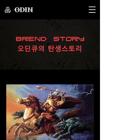
Brend Story
오딘큐의 탄생스토리