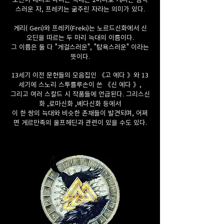
스러운 자, 프레키는 굶주린 자라는 의미가 있다.
게리( Geri)와 프레키(Freki)는 노르드신화에서 신
오딘을 따르는 두 마리 늑대의 이름이다.
그 이름은 둘 다 "게걸스러운", "탐욕스러운" 이라는
뜻이다.
13세기 이전 문헌들의 모음집인 《고 에다 》와 13
세기에 스노리 스투를루손이 쓴 《신 에다 》,
그리고 여러 스칼드 시 작품들에 언급된다. 그리스신
화 ,로마신화 ,베다신화 등에서
이 한 쌍의 늑대와 비슷한 존재들이 발견되며, 어쩌
면 게르만족의 울프헤딘과 관련이 있을 수도 있다.