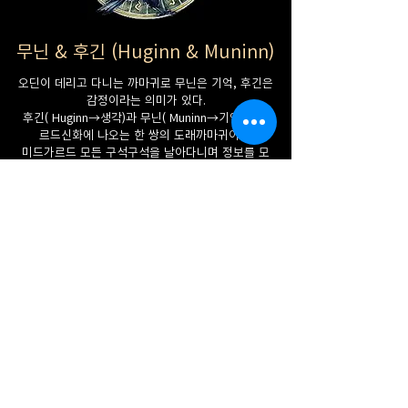
무닌 & 후긴 (Huginn & Muninn)
오딘이 데리고 다니는 까마귀로 무닌은 기억, 후긴은
감정이라는 의미가 있다.
후긴( Huginn→생각)과 무닌( Muninn→기억)은 노
르드신화에 나오는 한 쌍의 도래까마귀이다.
미드가르드 모든 구석구석을 날아다니며 정보를 모
아 오딘신에게 보고한다.
《고 에다》의 한 장면에서 변장한 오딘은 후긴과
무닌이 돌아오지 않을까 두려움을 표현한다. 《신 에
다》에서는 오딘이 후긴과 무닌과 관련되어 있기 때
문에 "도래까마귀 신"이라고도 불린다고 설명된다.
《신 에다》와 《제3문법론》에서 두 까마귀는 오
딘의 어깨를 횃대 삼아 앉아 있는 것으로 묘사된다.
《헤임스크링글라》에서는 오딘이 후긴과 무닌에게
말할 수 있는 능력을 주었다고 한다.