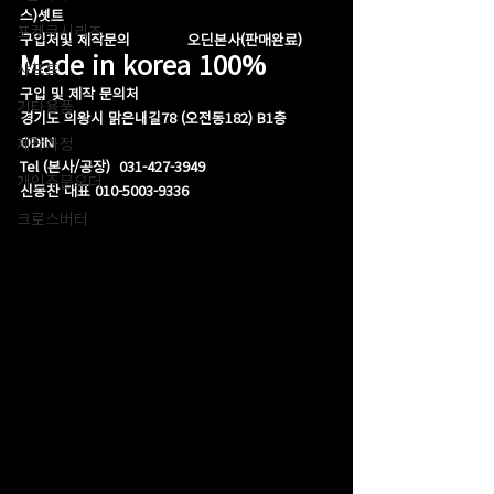
스)셋트 
포켓큐시리즈
구입처및 제작문의             오딘본사(판매완료)
Made in korea 100%
샤프트
구입 및 제작 문의처
기타용품
경기도 의왕시 맑은내길78 (오전동182) B1층  
ODIN 
제작과정
Tel (본사/공장)  031-427-3949
개인주문오더
신동찬 대표 010-5003-9336
크로스버터