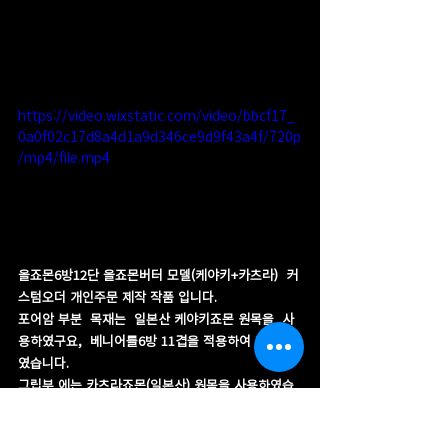
https://video.wixstatic.com/video/bbcf17_
0a0f02c17d8a4d1a9d346ce9d9f43a4f/720p
/mp4/file.mp4
올죠몬6방12단 올죠몬버터 모델(케야키+카츠라)  커
스텀오더 개인주문 제작 작품 입니다.
포어암 부분  목재는  일본산 케야키죠몬 원목을  사
용하였구요,  베니어를6방 11겹을 적용하여 제작 하
였습니다.
그립부 에는 카츠라죠몬(일본산) 원목을 사용하였습
니다.
각 부위 링은 육각형 인레이 리지아링으로 작업을 하