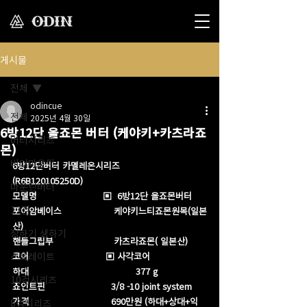
게시물
전체
odincue
전체
2025년 4월 30일
6방12단 올죠몬 버터 (케야키+카츠라죠
버터시리즈
몬)
버터마운틴
6방12단버터 카멜레온시리즈        
(R6B120105250D)
마운틴버터
모델명                        ▣  6방12단 올죠몬버터
12검
포어암베이스                   케야키느티죠몬원목(일본
산)
장하기 생하기
핸들그립부                      카츠라죠몬( 일본산) 
스트레이트
코어                            ▣ 사각코어
하대                                       377 g
10검시리즈
죠인트핀                        3/8 -10 joint system 
가격                              690만원 (하대+상대+익
8검시리즈