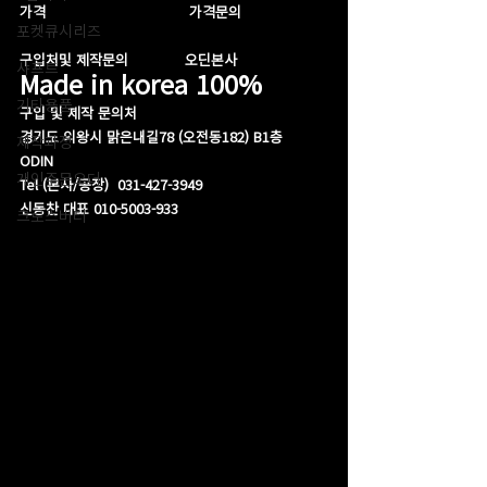
가격                                 가격문의
포켓큐시리즈
구입처및 제작문의             오딘본사
샤프트
Made in korea 100%
기타용품
구입 및 제작 문의처
경기도 의왕시 맑은내길78 (오전동182) B1층  
제작과정
ODIN 
개인주문오더
Tel (본사/공장)  031-427-3949
신동찬 대표 010-5003-933
크로스버터