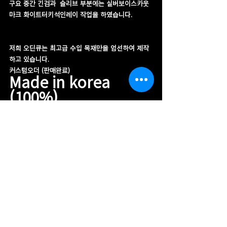
구요 중간 긴검과  슬리브 부분에는 실버보이스카웃
마크 화이트터키석인레이 작업을 하였습니다.
저희 오딘큐는 최고급 수입 목재만을 엄선하여 제작
하고 있습니다.
커스텀오더 (판매완료)
​Made in korea 
(100%)
구입 및 제작 문의처
경기도 의왕시 맑은내길78 (오전동182) B1층  
ODIN 
Tel (본사/공장)  031-427-3949
신동찬 대표 010-5003-9336
장하기 생하기