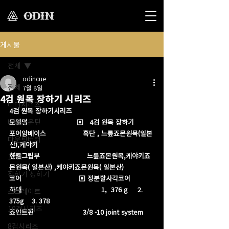
게시물
전체
odincue
전체
7월 8일
4검 원목 장하기 시리즈
버터시리즈
4검 원목 장하기시리즈        
버터마운틴
모델명                        ▣   4검 원목 장하기
포어암베이스                  흑단 , 느릎죠몬원목(일본
마운틴버터
산),케야키
핸들그립부                       느릎죠몬원목,케야키죠
12검
몬원목( 일본산) ,케야키죠몬원목( 일본산)
장하기 생하기
코어                            ▣ 정분할사각코어
하대                                       1,  376 g     2. 
스트레이트
375g    3. 378
10검시리즈
죠인트핀                        3/8 -10 joint system 
8검시리즈