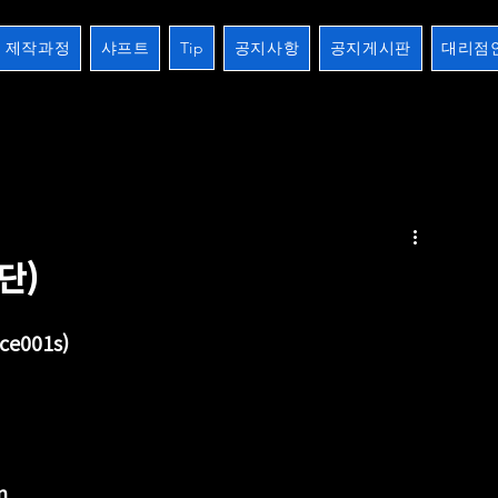
제작과정
샤프트
Tip
공지사항
공지게시판
대리점
2검
장하기 생하기
스트레이트
10검시리즈
제작과정
개인주문오더
크로스버터
단)
-ce001s)
m 