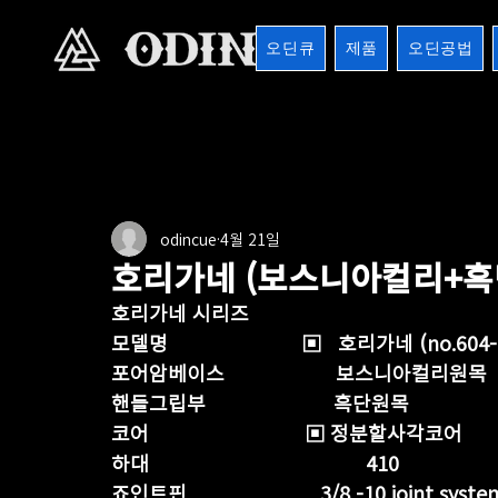
오딘큐
제품
오딘공법
전체
버터시리즈
버터마운틴
마운틴버터
1
odincue
4월 21일
8검시리즈
포켓큐시리즈
샤프트
기타용품
호리가네 (보스니아컬리+흑
호리가네 시리즈      
모델명                        ▣   호리가네 (no.604
포어암베이스                    보스니아컬리원목
핸들그립부                       흑단원목 
코어                            ▣ 정분할사각코어
하대                                       410
죠인트핀                        3/8 -10 joint syste