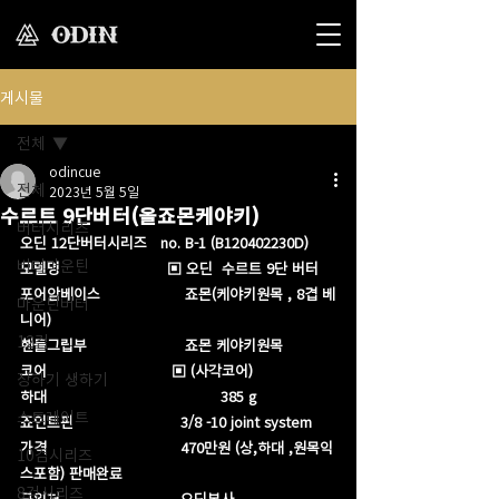
게시물
전체
odincue
전체
2023년 5월 5일
수르트 9단버터(올죠몬케야키)
버터시리즈
오딘 12단버터시리즈   no. B-1 (B120402230D)
버터마운틴
모델명                        ▣ 오딘  수르트 9단 버터
포어암베이스                   죠몬(케야키원목 , 8겹 베
마운틴버터
니어) 
12검
핸들그립부                      죠몬 케야키원목
코어                            ▣ (사각코어)
장하기 생하기
하대                                       385 g
스트레이트
죠인트핀                        3/8 -10 joint system 
가격                              470만원 (상,하대 ,원목익
10검시리즈
스포함) 판매완료
8검시리즈
구입처                           오딘본사