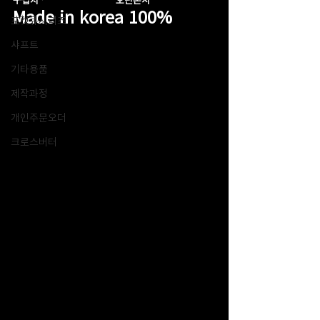
Made in korea 100%
포켓큐시리즈
샤프트
기타용품
제작과정
개인주문오더
크로스버터