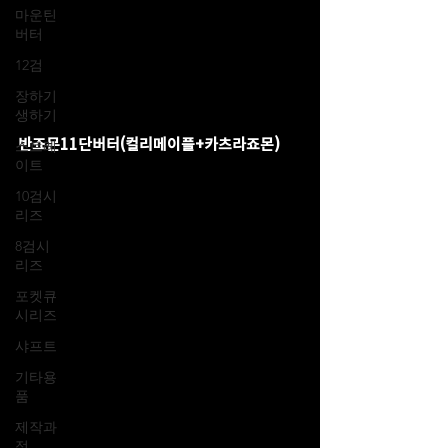
마운틴
버터
12검
장하기
생하기
반죠몬11단버터(컬리메이플+카츠라죠몬)
스트레
이트
10검시
리즈
8검시
리즈
포켓큐
시리즈
샤프트
기타용
품
제작과
정