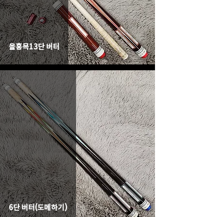
올홍목13단 버터
6단 버터(도메하기)