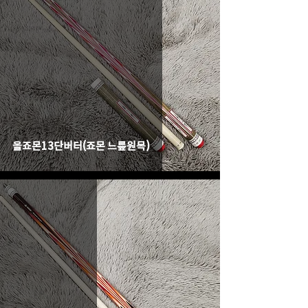
올죠몬13단버터(죠몬 느릎원목)