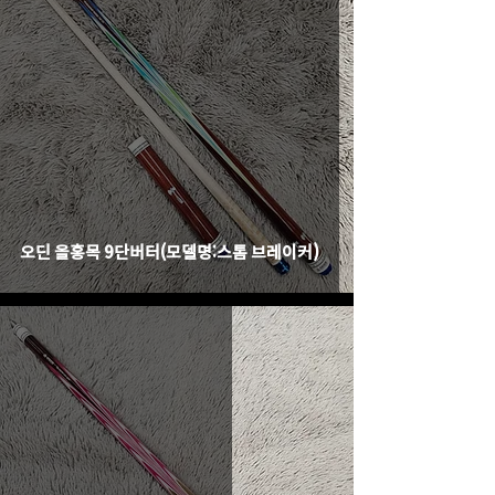
오딘 올홍목 9단버터(모델명:스톰 브레이커)