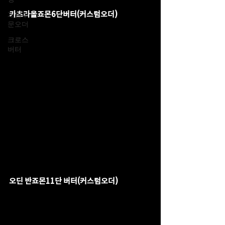
카츠라올죠몬6단버터(커스텀오더)
개인주
문오더
크로스
버터
오딘 반죠몬11단 버터(커스텀오더)