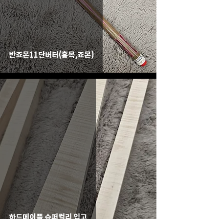
반죠몬11단버터(홍목,죠몬)
하드메이플 슈퍼컬리 입고