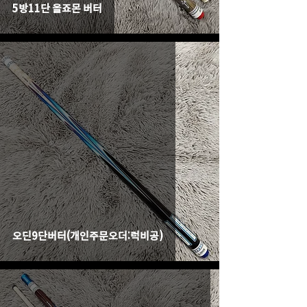
5방11단 올죠몬 버터
오딘9단버터(개인주문오더:럭비공)