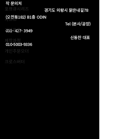
작 문의처
포켓큐시리즈
                               경기도 의왕시 맑은내길78 
(오전동182) B1층 ODIN
샤프트
                                                Tel (본사/공장) 
기타용품
031- 427- 3949
                                                    신동찬 대표 
제작과정
010-5003-9336
개인주문오더
크로스버터