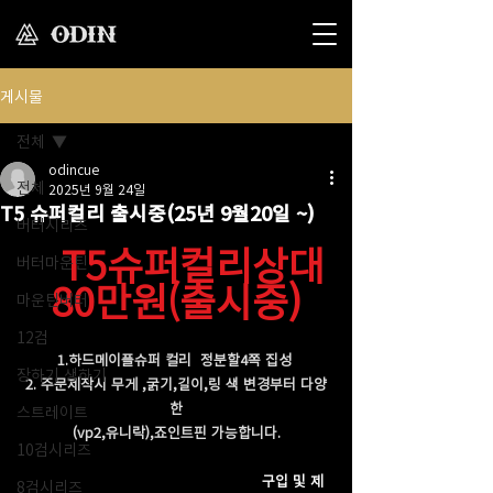
게시물
전체
odincue
전체
2025년 9월 24일
T5 슈퍼컬리 출시중(25년 9월20일 ~)
버터시리즈
 T5슈퍼컬리상대
버터마운틴
80만원(출시중)
마운틴버터
12검
1.하드메이플슈퍼 컬리  정분할4쪽 집성  
장하기 생하기
2. 주문제작시 무게 ,굵기,길이,링 색 변경부터 다양
한
스트레이트
(vp2,유니락),죠인트핀 가능합니다.
10검시리즈
                                                       구입 및 제
8검시리즈