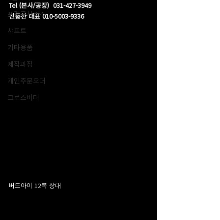
Tel (본사/공장)  031-427-3949
포켓큐시리즈
신동찬 대표 010-5003-9336
샤프트
기타용품
제작과정
개인주문오더
크로스버터
버드아이 12쪽 상대 