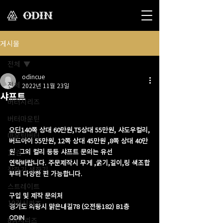
게시물
전체
odincue
전체
2022년 11월 23일
샤프트
버터시리즈
버터마운틴
오딘140쪽 상대 60만원,T5상대 55만원, 샤도우컬리,
마운틴버터
버드아이 55만원, 12쪽 상대 45만원 ,8쪽 상대 40만
원  그외 컬리 등등 샤프트 문의는 유선
12검
연락바랍니다. 주문제작시 무게 ,굵기,길이,링 색조합
장하기 생하기
부터 다양한 핀 가능합니다.
스트레이트
구입 및 제작 문의처
10검시리즈
경기도 의왕시 맑은내길78 (오전동182) B1층  
ODIN 
8검시리즈