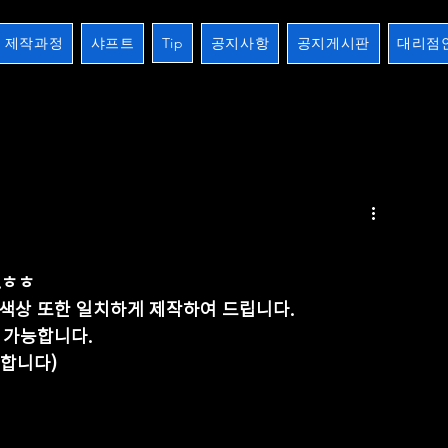
제작과정
샤프트
Tip
공지사항
공지게시판
대리점
2검
장하기 생하기
스트레이트
10검시리즈
제작과정
개인주문오더
크로스버터
.ㅎㅎ
목색상 또한 일치하게 제작하여 드립니다.
 가능합니다.
 합니다)