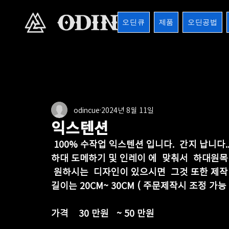
오딘큐
제품
오딘공법
전체
버터시리즈
버터마운틴
마운틴버터
1
odincue
2024년 8월 11일
8검시리즈
포켓큐시리즈
샤프트
기타용품
익스텐션
 100% 수작업 익스텐션 입니다.  간지 납니다.
하대 도메하기 및 인레이 에  맞춰서  하대원
 원하시는  디자인이 있으시면  그것 또한 제작
길이는 20CM~ 30CM ( 주문제작시 조정 가능
가격    30 만원   ~ 50 만원