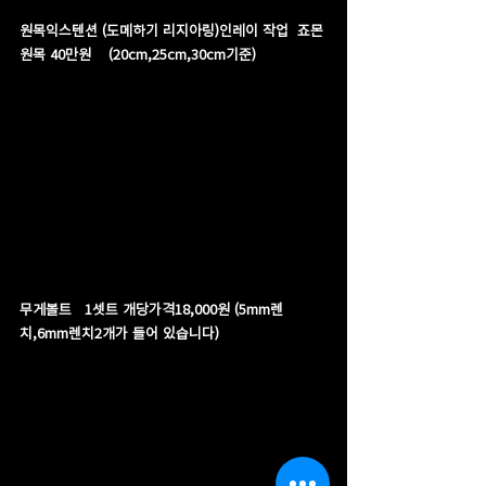
원목익스텐션 (도메하기 리지아링)인레이 작업  죠몬
원목 40만원    (20cm,25cm,30cm기준)
무게볼트   1셋트 개당가격18,000원 (5mm렌
치,6mm렌치2개가 들어 있습니다)