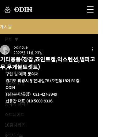
게시물
전체
odincue
전체
2022년 11월 23일
기타용품(장갑,죠인트캡,익스텐션,범퍼고
버터시리즈
무,무게볼트셋트)
버터마운틴
구입 및 제작 문의처
경기도 의왕시 맑은내길78 (오전동182) B1층  
마운틴버터
ODIN 
12검
Tel (본사/공장)  031-427-3949
신동찬 대표 010-5003-9336
장하기 생하기
스트레이트
10검시리즈
8검시리즈