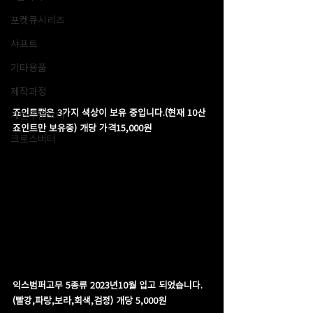
포켓큐시리즈
샤프트
기타용품
제작과정
죠인트캡은 3가지 색상이 보유 중입니다.(현재 10산 
개인주문오더
죠인트만 보유중) 개당 가격15,000원
크로스버터
익스범퍼고무 5종류 2023년10월 입고 되었습니다. 
(빨강,파랑,보라,회색,검정) 개당 5,000원