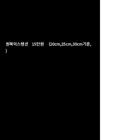
원목익스텐션   15만원    (20cm,25cm,30cm기준, 
)  