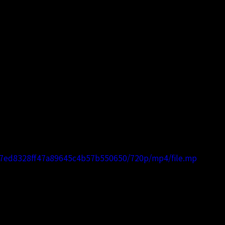
747ed8328ff47a89645c4b57b550650/720p/mp4/file.mp