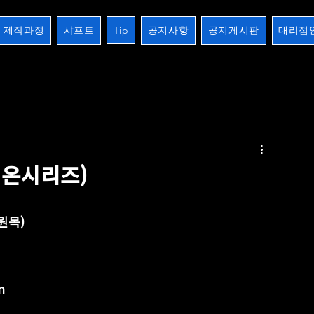
제작과정
샤프트
Tip
공지사항
공지게시판
대리점
2검
장하기 생하기
스트레이트
10검시리즈
제작과정
개인주문오더
크로스버터
레온시리즈)
키원목) 
m 