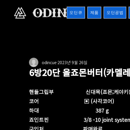
오딘큐
제품
오딘공법
전체
버터시리즈
버터마운틴
마운틴버터
1
odincue
2023년 9월 26일
8검시리즈
포켓큐시리즈
샤프트
기타용품
6방20단 올죠몬버터(카멜
핸들그립부                      신대목(죠몬;케야
코어                               ▣ (사각코어)
하대                                       387 g
죠인트핀                        3/8 -10 joint syste
구입처                           판매완료