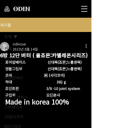
게시물
전체
odincue
전체
2023년 8월 14일
6방 12단 버터 ( 올죠몬:카멜레온시리즈)
버터시리즈
포어암베이스                   신대목(죠몬;느릎원목) 
버터마운틴
핸들그립부                      신대목(죠몬;느릎원목) 
코어                            ▣ (사각코어)
마운틴버터
하대                                       382 g
12검
죠인트핀                        3/8 -10 joint system 
구입처                           오딘본사
장하기 생하기
Made in korea 100%
스트레이트
10검시리즈
8검시리즈