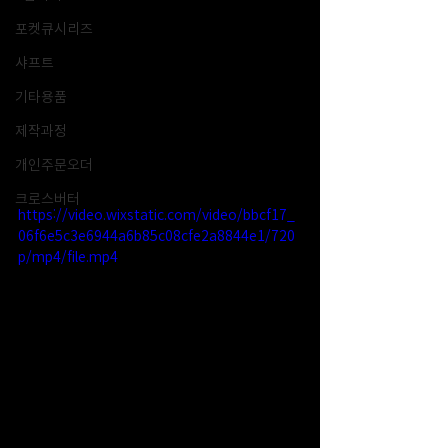
포켓큐시리즈
샤프트
기타용품
제작과정
개인주문오더
크로스버터
https://video.wixstatic.com/video/bbcf17_
06f6e5c3e6944a6b85c08cfe2a8844e1/720
p/mp4/file.mp4