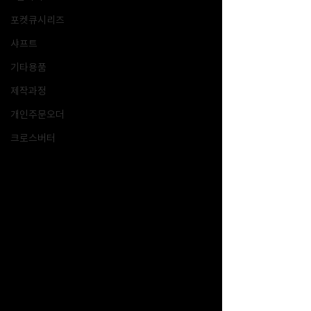
포켓큐시리즈
샤프트
기타용품
제작과정
개인주문오더
크로스버터