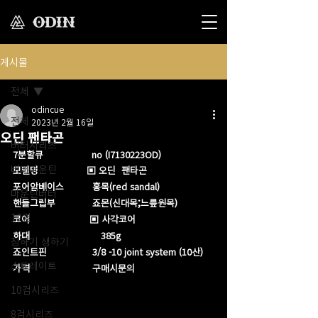
게시물
전체
odincue
전체
2023년 2월 16일
오딘 팬타곤
버터시리즈
7분할큐                 no (I7130223OD)
버터마운틴
모델명                 ▣ 오딘  팬타곤
포어암베이스          홍목(red sandal)
마운틴버터
핸들그립부             죠몬(신대목;느릎원목)
12검
코어                     ▣ 사각코어
하대                         385g​
장하기 생하기
죠인트핀                3/8 -10 joint system (10산)
스트레이트
가격                      구매시문의
10검시리즈
8검시리즈