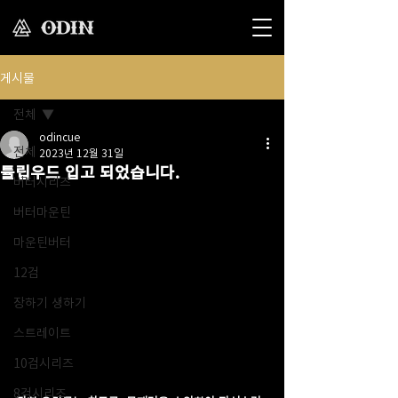
게시물
전체
odincue
전체
2023년 12월 31일
튤립우드 입고 되었습니다.
버터시리즈
버터마운틴
마운틴버터
12검
장하기 생하기
스트레이트
10검시리즈
8검시리즈