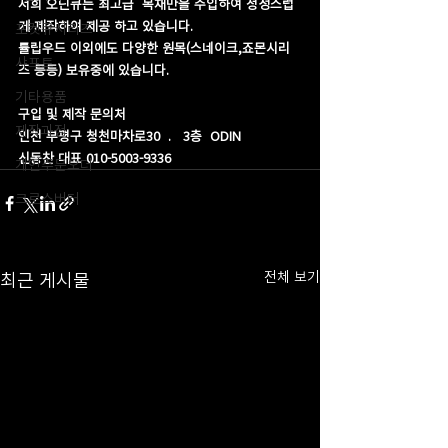
저희 오딘큐는 최고급  목재만을 수입하여 정성스럽
게 제작하여 제공 하고 있습니다.
포켓큐시리즈
튤립우드 이외에도 다양한 원목(스네이크,죠몬시리
샤프트
즈 등등) 보유중에 있습니다.
기타용품
구입 및 제작 문의처
제작과정
인천 부평구 청천마차로30  .   3층  ODIN 
신동찬 대표 010-5003-9336
개인주문오더
크로스버터
최근 게시물
전체 보기