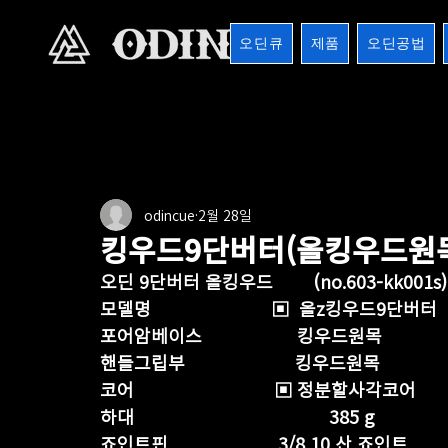
오딘큐
제품
오딘공법
전체
버터시리즈
버터마운틴
마운틴버터
1
odincue
2월 28일
8검시리즈
포켓큐시리즈
샤프트
기타용품
킹우드9단버터(올킹우드원
오딘 9단버터 올킹우드        (no.603-kk001s)
모델명                        ▣  올z킹우드9단버터
포어암베이스                   킹우드원목
핸들그립부                      킹우드원목 
코어                            ▣ 정분할사각코어
하대                                       385 g
죠인트핀                      3/8 10 산 죠인트 