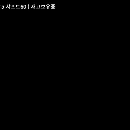
대 380+T5 샤프트60 ) 재고보유중 