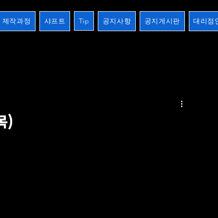
제작과정
샤프트
Tip
공지사항
공지게시판
대리점
2검
장하기 생하기
스트레이트
10검시리즈
제작과정
개인주문오더
크로스버터
목)