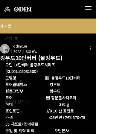
게시물
전체
odincue
전체
2025년 8월 6일
킹우드10단버터 (올킹우드)
버터시리즈
오딘 10단버터 올킹우드시리즈        
버터마운틴
(KL001s0808250D)
모델명                        ▣  올킹우드10단버터
마운틴버터
포어암베이스                   킹우드
핸들그립부                      킹우드 
12검
코어                            ▣ 정분할사각코어
장하기 생하기
하대                                       392 g
죠인트핀                      3/8 10 산 죠인트 
스트레이트
가격                              425만원 (하대 370+T5 
10검시리즈
55 샤프트) 판매완료 
구입 및 제작 의뢰                 오딘본사
8검시리즈