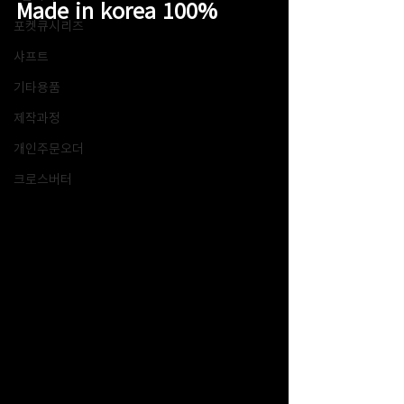
Made in korea 100%
포켓큐시리즈
샤프트
기타용품
제작과정
개인주문오더
크로스버터