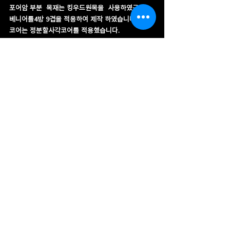
포어암 부분  목재는 킹우드원목을  사용하였구요,  
베니어를4방 9겹을 적용하여 제작 하였습니다.
코어는 정분할사각코어를 적용했습니다.
그립부 또한 킹우드 원목을 사용하였습니다.
킹우드 목재는 고가의 목재이며 사이티스 등급의 목
재로 분류되어 구하기 어려운 목재입니다.
유럽 황실에서 쓰는 목재이다 보니 나무결 또한 매우 
아름다운 장점이 있습니다. 목재밀도 또한 흑단에 버
금 갑니다.
각 부위 링 오딘 시그니처 전복자개 리지아링으로 작
업을 하였구요  슬리브 부분에는 사각도메하기 인레
이 작업을 하였습니다.
상대 샤프트는 T5샤프트 입니다.
저희 오딘큐는 최고급 수입 목재만을 엄선하여 제작
하고 있습니다.
커스텀오더 (판매완료)
​Made in korea 
(100%)