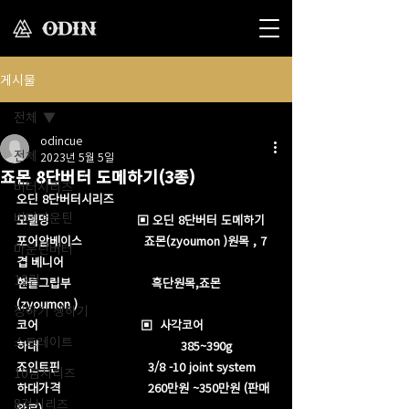
게시물
전체
odincue
전체
2023년 5월 5일
죠몬 8단버터 도메하기(3종)
버터시리즈
오딘 8단버터시리즈   
버터마운틴
모델명                        ▣ 오딘 8단버터 도메하기 
포어암베이스                 죠몬(zyoumon )원목 , 7
마운틴버터
겹 베니어 
12검
핸들그립부                      흑단원목,죠몬
(zyoumon )
장하기 생하기
코어                            ▣  사각코어
스트레이트
하대                                       385~390g
죠인트핀                        3/8 -10 joint system 
10검시리즈
하대가격                        260만원 ~350만원 (판매
8검시리즈
완료)