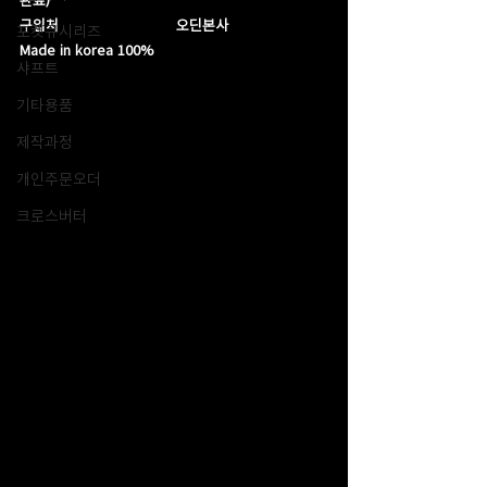
구입처                           오딘본사
포켓큐시리즈
Made in korea 100%
샤프트
기타용품
제작과정
개인주문오더
크로스버터