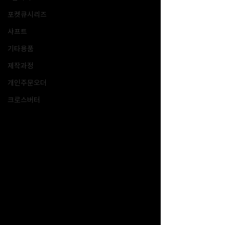
포켓큐시리즈
샤프트
기타용품
제작과정
개인주문오더
크로스버터