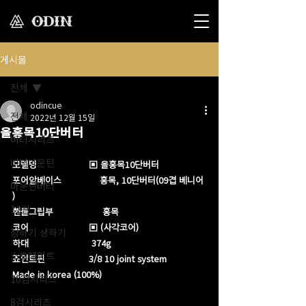
게시물
전체
odincue
전체
2022년 12월 15일
올홍목10단버터
버터시리즈
버터마운틴
모델명                   ▣ 올홍목10단버터 
포어암베이스              홍목, 10단버터(09겹 베니어 
마운틴버터
)
12검
핸들그립부                  홍목 
코어                      ▣ (사각코어)
장하기 생하기
하대                       374g​
스트레이트
죠인트핀                3/8 10 joint system
Made in korea (100%)
10검시리즈
8검시리즈