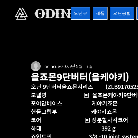
오딘큐
제품
오딘공법
전체
버터시리즈
버터마운틴
마운틴버터
1
odincue
2025년 5월 17일
8검시리즈
포켓큐시리즈
샤프트
기타용품
올죠몬9단버터(올케야키)
오딘 9단버터올죠몬시리즈        (ZLB917052
모델명                        ▣  올죠몬케야키9단
포어암베이스                   케야키죠몬
핸들그립부                      케야키죠몬 
코어                            ▣ 정분할사각코어
하대                                       392 g
죠인트핀                        3/8 -10 joint syste