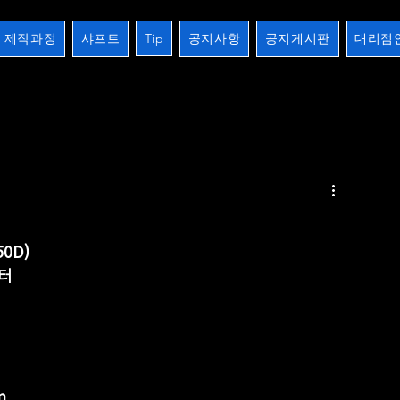
제작과정
샤프트
Tip
공지사항
공지게시판
대리점
2검
장하기 생하기
스트레이트
10검시리즈
제작과정
개인주문오더
크로스버터
50D)
버터
m 