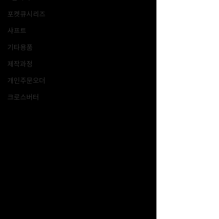
포켓큐시리즈
샤프트
기타용품
제작과정
개인주문오더
크로스버터