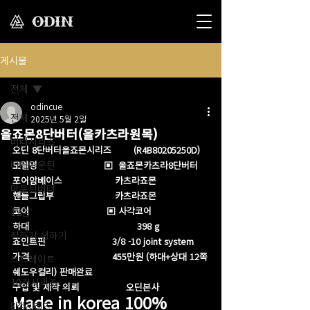
게시물
전체
odincue
전체
2025년 5월 2일
올죠몬8단버터(올카츠라원목)
버터시리즈
오딘 8단버터올죠몬시리즈        (R4B80205250D)
버터마운틴
모델명                        ▣  올죠몬카츠라8단버터
포어암베이스                   카츠라죠몬
마운틴버터
핸들그립부                      카츠라죠몬 
코어                            ▣ 사각코어
12검
하대                                       398 g
장하기 생하기
죠인트핀                        3/8 -10 joint system 
가격                              455만원 (하대+상대 12쪽
스트레이트
쉐도우컬리) 판매완료 
10검시리즈
구입 및 제작 의뢰                 오딘본사
Made in korea 100%
8검시리즈