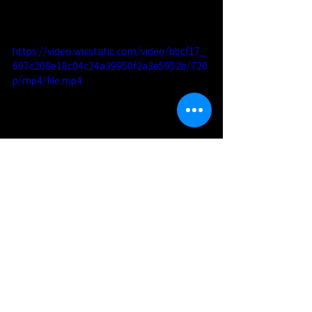
https://video.wixstatic.com/video/bbcf17_
697c208e18c04c24a39950f2a3e5952b/720
p/mp4/file.mp4
카츠라올죠몬 4방 8단 버터 모델  커스텀오더 개인주
문 제작 작품 입니다.
포어암 부분  목재는  일본산 카츠라 원목을  사용하
였구요,  베니어를4방 7겹을 적용하여 제작 하였습니
다.
그립부 또한 카츠라죠몬 원목을 사용하였습니다.
각 부위 링 오딘 시그니처 백자개 리지아링으로 작업
을 하였구요  슬리브 부분에는 사각도메하기 인레이 
작업을 하였습니다.