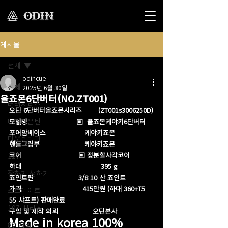
게시물
전체
odincue
전체
2025년 6월 30일
올죠몬6단버터(NO.ZT001)
버터시리즈
오딘 6단버터올죠몬시리즈        (ZT001s3006250D)
버터마운틴
모델명                        ▣  올죠몬케야키6단버터
포어암베이스                   케야키죠몬
마운틴버터
핸들그립부                      케야키죠몬 
코어                            ▣ 정분할사각코어
12검
하대                                       395 g
장하기 생하기
죠인트핀                      3/8 10 산 죠인트 
가격                              415만원 (하대 360+T5 
스트레이트
55 샤프트) 판매완료 
10검시리즈
구입 및 제작 의뢰                 오딘본사
Made in korea 100%
8검시리즈