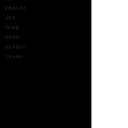
포켓큐시리즈
샤프트
기타용품
제작과정
개인주문오더
크로스버터