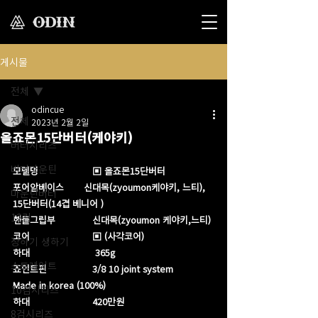
게시물
전체
odincue
전체
2023년 2월 2일
올죠몬15단버터(케야키)
버터시리즈
버터마운틴
모델명                   ▣ 올죠몬15단버터 
포어암베이스       신대목(zyoumon케야키, 느티), 
마운틴버터
15단버터(14겹 베니어 )
12검
핸들그립부             신대목(zyoumon 케야키,느티)
코어                      ▣ (사각코어)
장하기 생하기
하대                       365g​
스트레이트
죠인트핀                3/8 10 joint system
Made in korea (100%)
10검시리즈
하대                      420만원 
8검시리즈