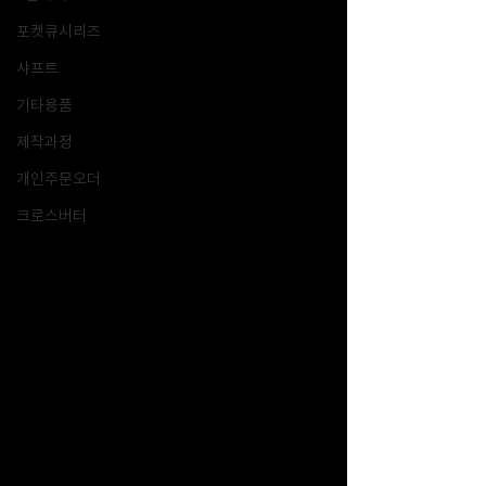
포켓큐시리즈
샤프트
기타용품
제작과정
개인주문오더
크로스버터