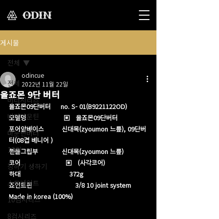
게시물
전체
odincue
전체
2022년 11월 22일
올죠몬 9단 버터
버터시리즈
올죠몬09단버터     no. S- 01(B9221122OD)
버터마운틴
모델명                   ▣   올죠몬09단버터 
포어암베이스         신대목(zyoumon 느릎), 09단버
마운틴버터
터(08겹 베니어 )
12검
핸들그립부            신대목(zyoumon 느릎)
코어                       ▣   (사각코어)
장하기 생하기
하대                         372g​
스트레이트
죠인트핀                      3/8 10 joint system
Made in korea (100%)
10검시리즈
8검시리즈