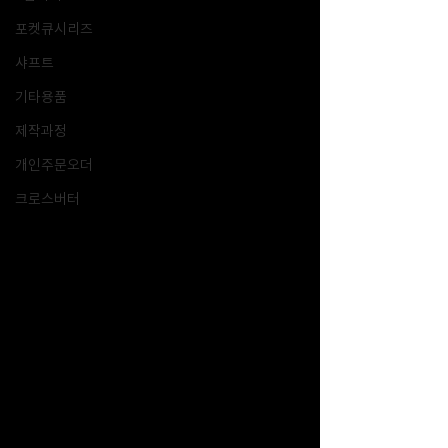
포켓큐시리즈
샤프트
기타용품
제작과정
개인주문오더
크로스버터