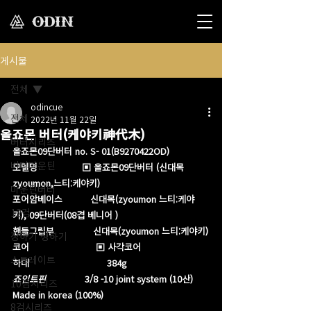
게시물
전체
odincue
전체
2022년 11월 22일
올죠몬 버터(케야키神代木)
버터시리즈
올죠몬09단버터 no. S- 01(B9270422OD)
버터마운틴
모델명                ▣ 올죠몬09단버터 (신대목
zyoumon,느티:케야키)
마운틴버터
포어암베이스          신대목(zyoumon 느티:케야
12검
키), 09단버터(08겹 베니어 )
핸들그립부              신대목(zyoumon 느티:케야키)
장하기 생하기
코어                        ▣ 사각코어
스트레이트
하대                            384g​
죠인트핀              
3/8 -10 joint system (10산)
10검시리즈
Made in korea (100%)
8검시리즈