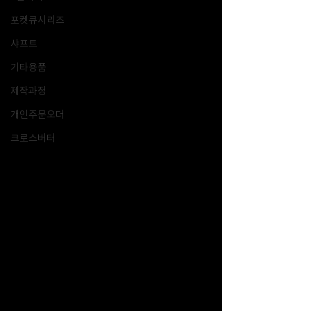
포켓큐시리즈
샤프트
기타용품
제작과정
개인주문오더
크로스버터