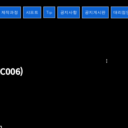
제작과정
샤프트
Tip
공지사항
공지게시판
대리점
2검
장하기 생하기
스트레이트
10검시리즈
제작과정
개인주문오더
크로스버터
006)
m 