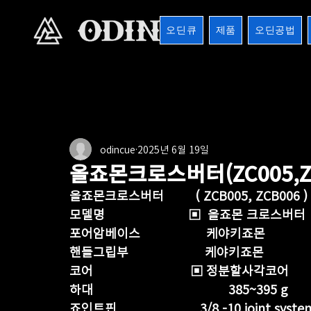
오딘큐
제품
오딘공법
전체
버터시리즈
버터마운틴
마운틴버터
1
odincue
2025년 6월 19일
8검시리즈
포켓큐시리즈
샤프트
기타용품
올죠몬크로스버터(ZC005,ZC
올죠몬크로스버터         ( ZCB005, ZCB006 )
모델명                        ▣  올죠몬 크로스버터 
포어암베이스                   케야키죠몬
핸들그립부                      케야키죠몬 
코어                            ▣ 정분할사각코어
하대                                       385~395 g
죠인트핀                        3/8 -10 joint syste