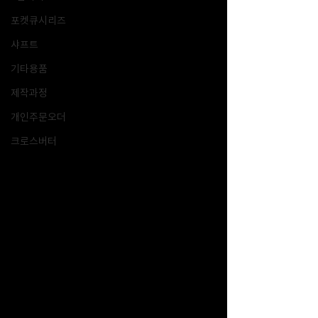
포켓큐시리즈
샤프트
기타용품
제작과정
개인주문오더
크로스버터