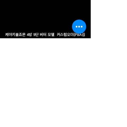
케야키올죠몬 4방 9단 버터 모델  커스텀오더(PBA김
가람선수) 개인주문 제작 작품 입니다.
포어암 부분  목재는  일본산 케야키원목을  사용하였
구요,  베니어를4방 8겹을 적용하여 제작 하였습니
다.
코어는 정분할사각코어를 적용했습니다.
그립부 또한 케야키죠몬 원목을 사용하였습니다.
각 부위 링 오딘 시그니처 전복자개 리지아링으로 작
업을 하였구요  슬리브 부분에는 사각도메하기 인레
이 작업을 하였습니다.
익스텐션 원목(케야키)으로 제작하였습니다.
상대 샤프트는 T5샤프트 입니다.
저희 오딘큐는 최고급 수입 목재만을 엄선하여 제작
하고 있습니다.