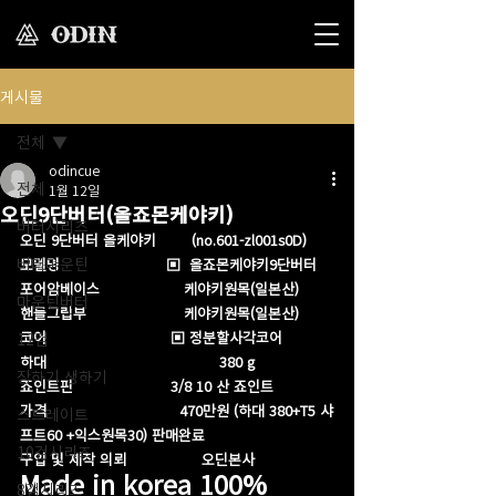
게시물
전체
odincue
전체
1월 12일
오딘9단버터(올죠몬케야키)
버터시리즈
오딘 9단버터 올케야키        (no.601-zl001s0D)
버터마운틴
모델명                        ▣  올죠몬케야키9단버터
포어암베이스                   케야키원목(일본산)
마운틴버터
핸들그립부                      케야키원목(일본산) 
코어                            ▣ 정분할사각코어
12검
하대                                       380 g
장하기 생하기
죠인트핀                      3/8 10 산 죠인트 
가격                              470만원 (하대 380+T5 샤
스트레이트
프트60 +익스원목30) 판매완료 
10검시리즈
구입 및 제작 의뢰                 오딘본사
Made in korea 100%
8검시리즈