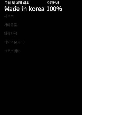
구입 및 제작 의뢰                 오딘본사
Made in korea 100%
포켓큐시리즈
샤프트
기타용품
제작과정
개인주문오더
크로스버터