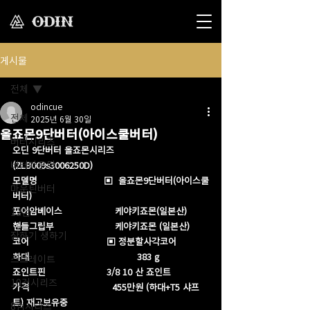
게시물
전체
odincue
전체
2025년 6월 30일
올죠몬9단버터(아이스쿨버터)
버터시리즈
오딘 9단버터 올죠몬시리즈        
버터마운틴
(ZLB009s3006250D)
모델명                        ▣  올죠몬9단버터(아이스쿨
마운틴버터
버터)
포어암베이스                   케야키죠몬(일본산)
12검
핸들그립부                      케야키죠몬 (일본산)
장하기 생하기
코어                            ▣ 정분할사각코어
하대                                       383 g
스트레이트
죠인트핀                      3/8 10 산 죠인트 
10검시리즈
가격                              455만원 (하대+T5 샤프
트) 재고보유중 
8검시리즈