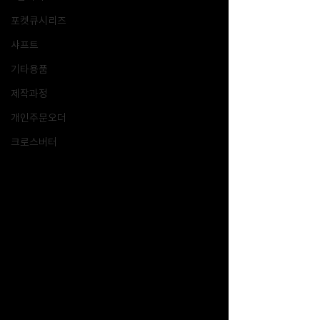
포켓큐시리즈
샤프트
기타용품
제작과정
개인주문오더
크로스버터