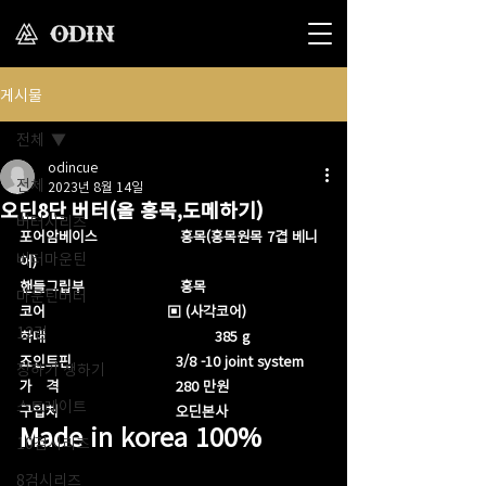
게시물
전체
odincue
전체
2023년 8월 14일
오딘8단 버터(올 홍목,도메하기)
버터시리즈
포어암베이스                   홍목(홍목원목 7겹 베니
버터마운틴
어) 
핸들그립부                      홍목
마운틴버터
코어                            ▣ (사각코어)
12검
하대                                       385 g
죠인트핀                        3/8 -10 joint system
장하기 생하기
가   격                           280 만원 
스트레이트
구입처                           오딘본사
Made in korea 100%
10검시리즈
8검시리즈