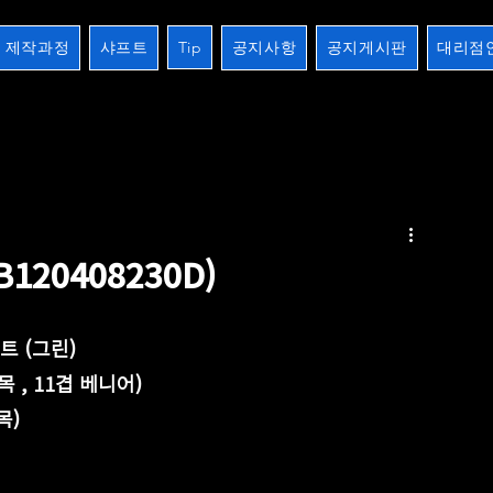
제작과정
샤프트
Tip
공지사항
공지게시판
대리점
2검
장하기 생하기
스트레이트
10검시리즈
제작과정
개인주문오더
크로스버터
120408230D)
수르트 (그린)
원목 , 11겹 베니어) 
목) 