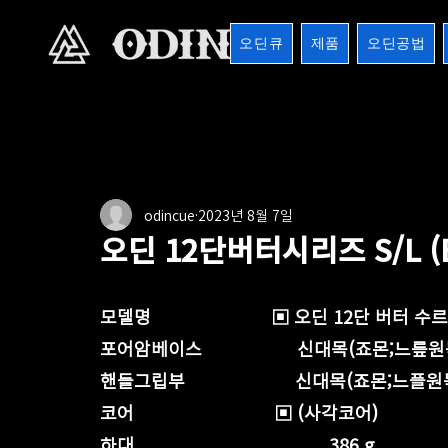
오딘큐
제품
오딘공법
전체
버터시리즈
버터마운틴
마운틴버터
1
odincue
2023년 8월 7일
8검시리즈
포켓큐시리즈
샤프트
기타용품
오딘 12단버터시리즈 S/L (B
모델명                        ▣ 오딘 12단 버터 
포어암베이스                   신대목(죠몬;느릎
핸들그립부                      신대목(죠몬;느플원
코어                            ▣ (사각코어)
하대                                       386 g