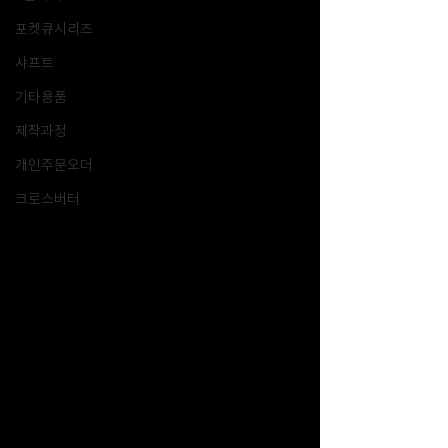
포켓큐시리즈
샤프트
기타용품
제작과정
개인주문오더
크로스버터