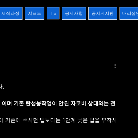
제작과정
샤프트
Tip
공지사항
공지게시판
대리점
2검
장하기 생하기
스트레이트
10검시리즈
제작과정
개인주문오더
크로스버터
.
 이며 기존 탄성봉작업이 안된 자코비 상대와는 전
아 기존에 쓰시던 팁보다는 1단계 낮은 팁을 부착시 