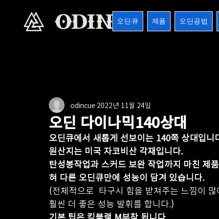
오딘큐
제품
오딘공법
전체
버터시리즈
버터마운틴
마운틴버터
1
odincue
2022년 11월 24일
8검시리즈
포켓큐시리즈
샤프트
기타용품
오딘 다이나믹140상대
오딘큐에서 새롭게 선보이는 140쪽 상대입니다
원산지는 미국 자코비산 각재입니다.
탄성봉작업과 스커드 보완 작업까지 마친 제품
혀 다른 오딘큐만에 성능이 담겨 있습니다.
(전체적으로  타구시 힘을 받쳐주는 느낌이 많
훨씬 더 좋은 성능 발휘를 합니다.)
기본 팁은 킹블랙 M부착 됩니다.