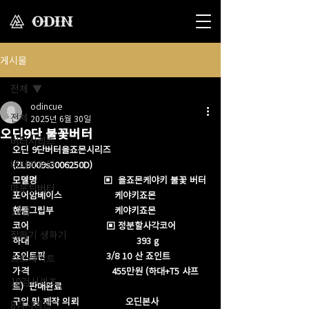
게시물
전체
odincue
전체
2025년 6월 30일
오딘9단 불꽃버터
버터시리즈
오딘 9단버터올죠몬시리즈        
버터마운틴
(ZLB009s3006250D)
모델명                        ▣  올죠몬케야키 불꽃 버터
마운틴버터
포어암베이스                   케야키죠몬
핸들그립부                      케야키죠몬 
12검
코어                            ▣ 정분할사각코어
장하기 생하기
하대                                       393 g
죠인트핀                      3/8 10 산 죠인트 
스트레이트
가격                              455만원 (하대+T5 샤프
10검시리즈
트)  판매완료
구입 및 제작 의뢰                 오딘본사
8검시리즈