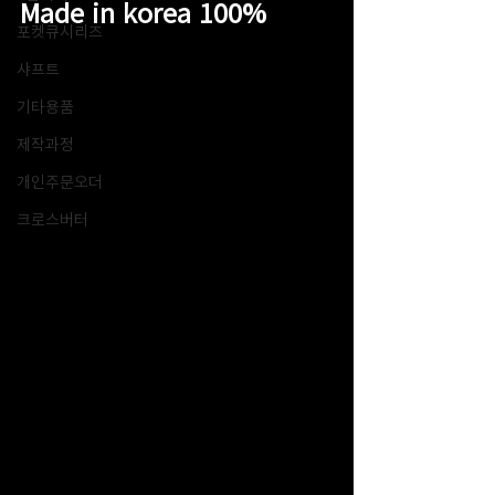
Made in korea 100%
포켓큐시리즈
샤프트
기타용품
제작과정
개인주문오더
크로스버터