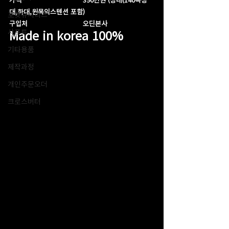
대,하대,원목익스텐션 포함)
포켓큐시리즈
구입처                           오딘본사
Made in korea 100%
샤프트
기타용품
제작과정
개인주문오더
크로스버터