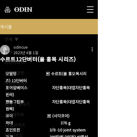
게시물
전체
odincue
전체
2023년 6월 1일
수르트12단버터(올 홍목 시리즈)
버터시리즈
버터마운틴
모델명                        ▣ 수르트(올 홍오목시리
즈) 12단버터 
마운틴버터
포어암베이스                    자단홍목(대엽자단홍목 
12검
원목) 
핸들그립부                       자단홍목(대엽자단홍목 
장하기 생하기
원목)
스트레이트
코어                            ▣ (사각코어)
하대                                       376 g
10검시리즈
죠인트핀                        3/8 -10 joint system 
8검시리즈
가격                              390만원 (상대(140쪽상