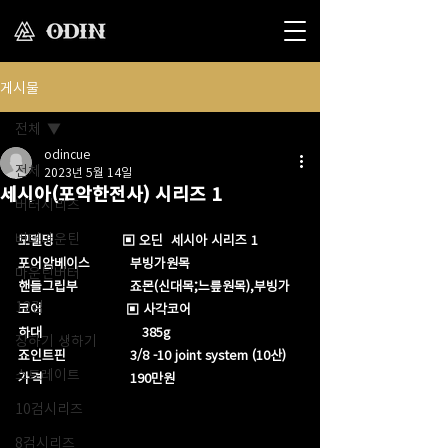
게시물
전체
odincue
전체
2023년 5월 14일
세시아(포악한전사) 시리즈 1
버터시리즈
버터마운틴
모델명                 ▣ 오딘  세시아 시리즈 1
포어암베이스          부빙가원목
마운틴버터
핸들그립부             죠몬(신대목;느릎원목),부빙가
12검
코어                     ▣ 사각코어
하대                         385g​
장하기 생하기
죠인트핀                3/8 -10 joint system (10산)
스트레이트
가격                      190만원
10검시리즈
8검시리즈