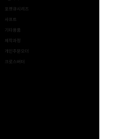
포켓큐시리즈
샤프트
기타용품
제작과정
개인주문오더
크로스버터