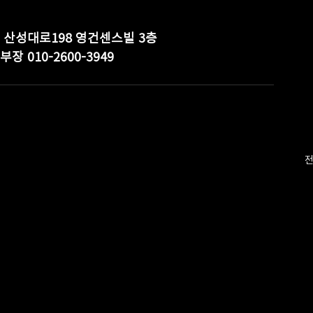
도 성남시 중원구 산성대로198 영건센스빌 3층
949  한본부장 010-2600-3949
전