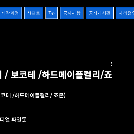
제작과정
샤프트
Tip
공지사항
공지게시판
대리점
2검
장하기 생하기
스트레이트
10검시리즈
제작과정
개인주문오더
크로스버터
테 / 보코테 /하드메이플컬리/죠
  /  보코테 /하드메이플컬리/ 죠몬)
트 /래디얼 파일롯 