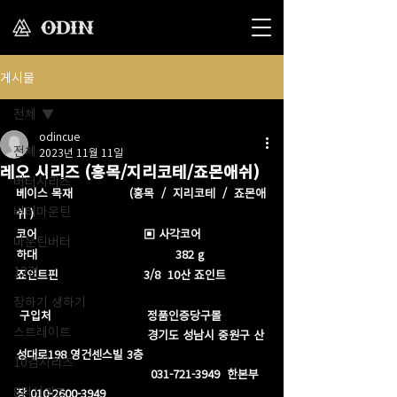
게시물
전체
odincue
전체
2023년 11월 11일
레오 시리즈 (홍목/지리코테/죠몬애쉬)
버터시리즈
베이스 목재                (홍목  /  지리코테  /  죠몬애
버터마운틴
쉬 )
코어                              ▣ 사각코어
마운틴버터
하대                                       382 g
12검
죠인트핀                        3/8  10산 죠인트           
장하기 생하기
 구입처                           정품인증당구몰 
스트레이트
                                     경기도 성남시 중원구 산
성대로198 영건센스빌 3층
10검시리즈
                                      031-721-3949  한본부
8검시리즈
장 010-2600-3949