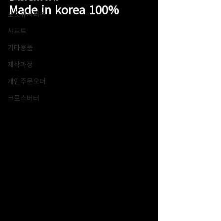
Made in korea 100%
포켓큐시리즈
샤프트
기타용품
제작과정
개인주문오더
크로스버터