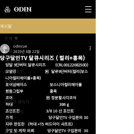
게시물
전체
odincue
전체
2025년 8월 22일
당구달인TV 달큐시리즈 ( 컬리+홍목)
버터시리즈
당달 9단버터 달큐시리즈        (CRL0012208250D)
버터마운틴
모델명                        ▣  달큐9단버터(컬리(보스
니아컬리메이플+홍목)
마운틴버터
포어암베이스                   보스니아컬리메이플
핸들그립부                      홍목 
12검
코어                            ▣ 정분할사각코어
장하기 생하기
하대                                       386 g
죠인트핀                      3/8 10 산 죠인트 
스트레이트
가격                              당구달인TV 구입문의 30
10검시리즈
자루 한정판   (하대 +T5 버드아이 샤프트)  
구입 및 제작 의뢰           당구달인TV 구입문의  30
8검시리즈