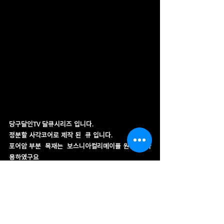
당구달인TV 달큐시리즈 입니다.
정분할 사각코어로 제작 된  큐 입니다.
포어암 부분  목재는  보스니아컬리메이플 원목을  사
용하였구요 
그립부 는  대엽자단 홍목  원목을 사용하였습니다.
슬리브 인레이는 달큐 상징인 달과별 4개가 인레이 
수작업되었습니다.
각 부위 링은  전복자개를 사용하여 일일이 수작업으
로 인레이 작업을 하여 드렸습니다.  