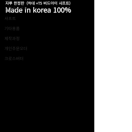
자루 한정판  (하대 +T5 버드아이 샤프트)
Made in korea 100%
포켓큐시리즈
샤프트
기타용품
제작과정
개인주문오더
크로스버터