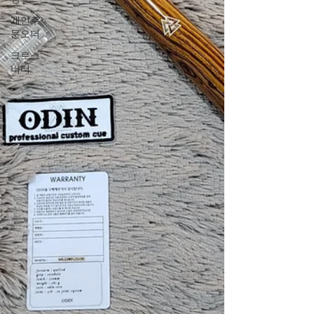
개인주
문오더
크로스
버터