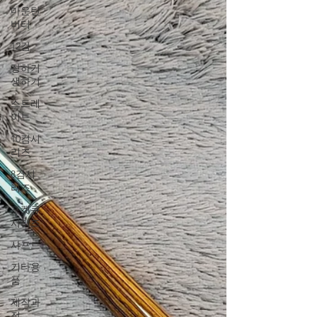
마운틴
버터
12검
장하기
생하기
스트레
이트
10검시
리즈
8검시
리즈
포켓큐
시리즈
샤프트
기타용
품
제작과
정