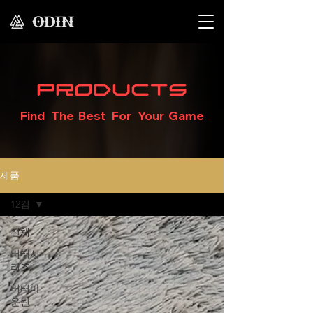
Products
Find The Best For Your Game
제품
12검
전체
버터시
리즈
버터마
운틴