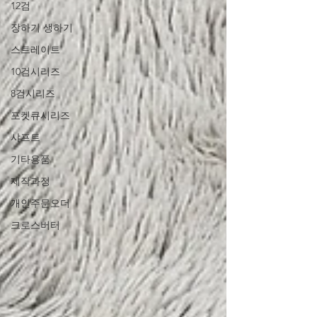
12검
장하기 생하기
스트레이트
10검시리즈
8검시리즈
포켓큐시리즈
샤프트
기타용품
제작과정
개인주문오더
크로스버터