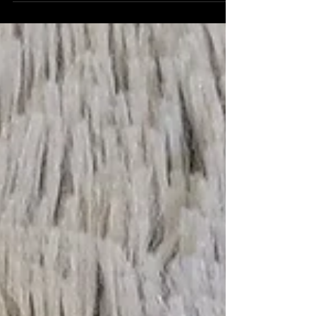
포켓큐시리즈(JK,포어암6검)