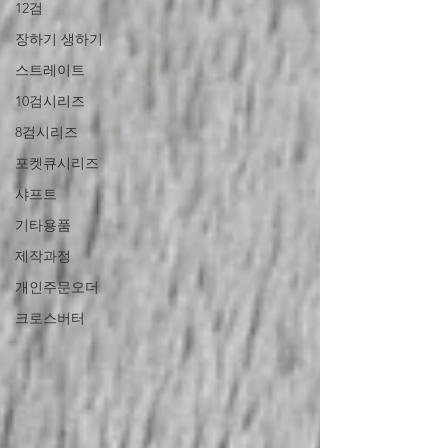
12검
장하기 생하기
스트레이트
10검시리즈
8검시리즈
포켓큐시리즈
샤프트
기타용품
제작과정
개인주문오더
크로스버터