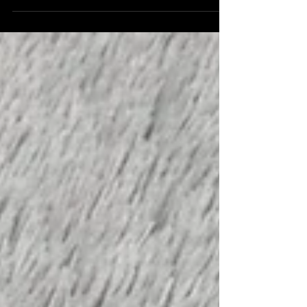
크로스버터(올죠몬케야키)